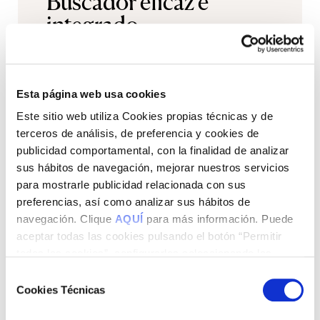
Buscador eficaz e
integrado
Más fácil y organizado
· Encuentra rápidamente cualquier
documento que necesites sin tener que
Esta página web usa cookies
navegar entre múltiples carpetas.
Este sitio web utiliza Cookies propias técnicas y de
· Envía los documentos fácilmente a la
terceros de análisis, de preferencia y cookies de
persona que necesites directamente
publicidad comportamental, con la finalidad de analizar
desde el sistema sin salir del módulo.
sus hábitos de navegación, mejorar nuestros servicios
para mostrarle publicidad relacionada con sus
preferencias, así como analizar sus hábitos de
navegación. Clique
AQUÍ
para más información. Puede
aceptar todas las cookies pulsando el botón “Permitir
todas las cookies”, configurarlas seleccionando las
cookies que desea aceptar y pulsando el botón “Permitir
Selección
la selección” o rechazar su uso pulsando el botón “Solo
Cookies Técnicas
de
usar cookies necesarias”.
consentimiento