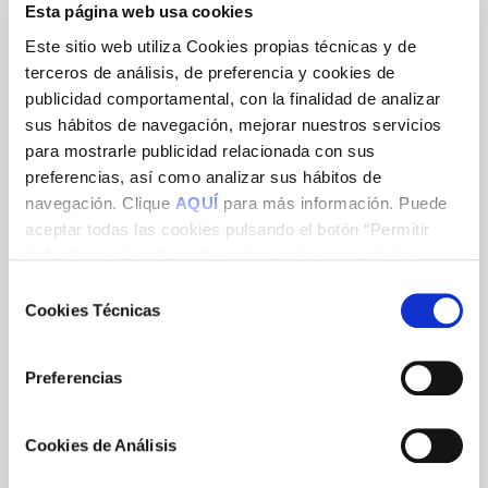
Esta página web usa cookies
Este sitio web utiliza Cookies propias técnicas y de
terceros de análisis, de preferencia y cookies de
Aportar valor añadido
publicidad comportamental, con la finalidad de analizar
sus hábitos de navegación, mejorar nuestros servicios
Ampliar el abanico de servicios ofrecidos a las
para mostrarle publicidad relacionada con sus
comunidades y propietarios es una oportunidad
preferencias, así como analizar sus hábitos de
estratégica para expandir tu negocio. Desde la
navegación. Clique
AQUÍ
para más información. Puede
eficiencia energética hasta la gestión de inmuebles,
aceptar todas las cookies pulsando el botón “Permitir
cada nueva oferta agrega valor y fortalece la relación
todas las cookies”, configurarlas seleccionando las
con los clientes a la vez que repercute positivamente
en tu negocio.
cookies que desea aceptar y pulsando el botón “Permitir
Selección
la selección” o rechazar su uso pulsando el botón “Solo
Cookies Técnicas
de
Ir a soluciones que aporten valor añadido
usar cookies necesarias”.
consentimiento
Preferencias
Cookies de Análisis