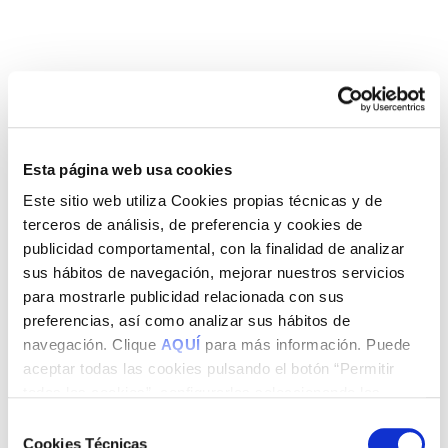
Esta página web usa cookies
Este sitio web utiliza Cookies propias técnicas y de
terceros de análisis, de preferencia y cookies de
publicidad comportamental, con la finalidad de analizar
sus hábitos de navegación, mejorar nuestros servicios
para mostrarle publicidad relacionada con sus
preferencias, así como analizar sus hábitos de
navegación. Clique
AQUÍ
para más información. Puede
aceptar todas las cookies pulsando el botón “Permitir
todas las cookies”, configurarlas seleccionando las
cookies que desea aceptar y pulsando el botón “Permitir
Selección
la selección” o rechazar su uso pulsando el botón “Solo
Cookies Técnicas
de