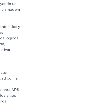
luyendo un
 y un modem
ontenidos y
os
os lógicos.
os,
erivar.
 sus
dad con la
va para APS
los sitios
tros