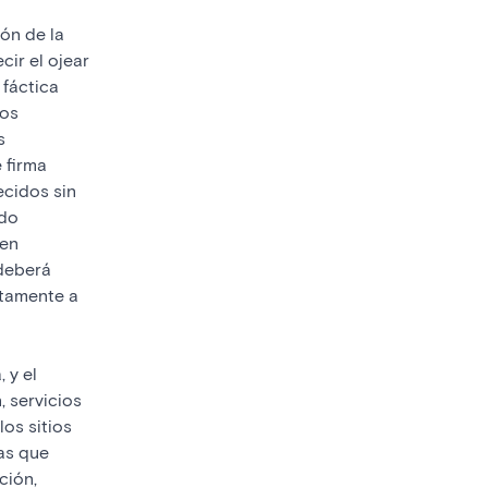
ión de la
cir el ojear
 fáctica
los
s
 firma
ecidos sin
ado
 en
deberá
atamente a
 y el
 servicios
os sitios
as que
ción,