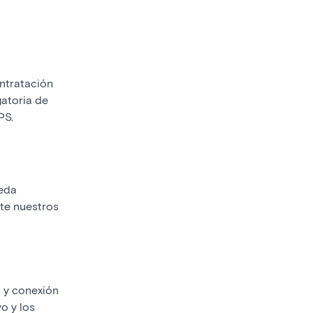
ntratación
gatoria de
PS.
ueda
te nuestros
o y conexión
o y los