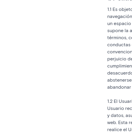
1.1 Es obje
navegación,
un espacio 
supone la a
términos, c
conductas d
convenciona
perjuicio d
cumplimient
desacuerdo
abstenerse 
abandonar e
1.2 El Usua
Usuario re
y datos, as
web. Esta r
realice el 