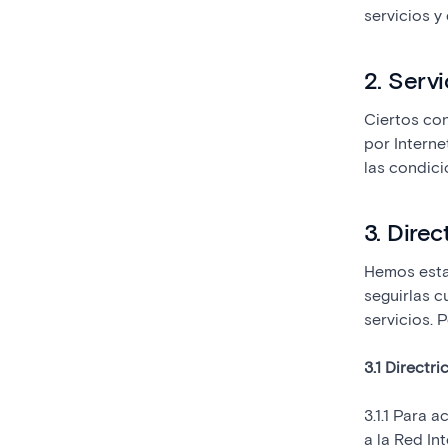
servicios y
2. Serv
Ciertos con
por Interne
las condici
3. Direc
Hemos esta
seguirlas 
servicios. 
3.1 Directr
3.1.1 Para 
a la Red In