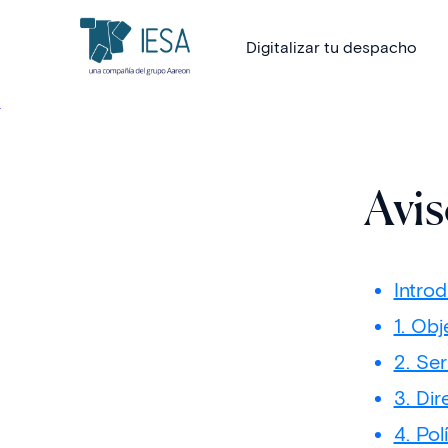
Digitalizar tu despacho
Avis
Intro
1. Obj
2. Ser
3. Dir
4. Po