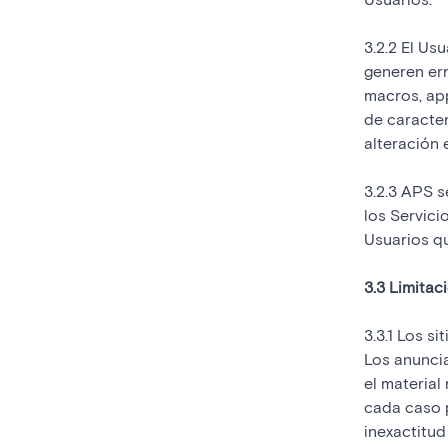
3.2.2 El Us
generen err
macros, app
de caracter
alteración 
3.2.3 APS s
los Servici
Usuarios qu
3.3 Limitac
3.3.1 Los s
Los anunci
el material
cada caso p
inexactitud