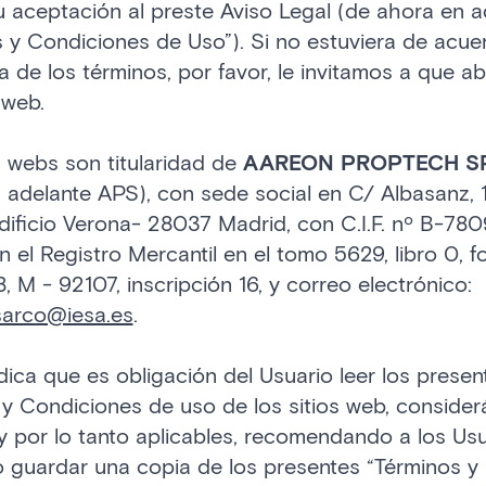
u aceptación al preste Aviso Legal (de ahora en a
 y Condiciones de Uso”). Si no estuviera de acu
a de los términos, por favor, le invitamos a que 
 web.
s webs son titularidad de
AAREON PROPTECH SP
 adelante APS), con sede social en C/ Albasanz, 1
dificio Verona- 28037 Madrid, con C.I.F. nº B-78
en el Registro Mercantil en el tomo 5629, libro 0, fo
, M - 92107, inscripción 16, y correo electrónico:
arco@iesa.es
.
dica que es obligación del Usuario leer los presen
 y Condiciones de uso de los sitios web, conside
y por lo tanto aplicables, recomendando a los Us
o guardar una copia de los presentes “Términos y