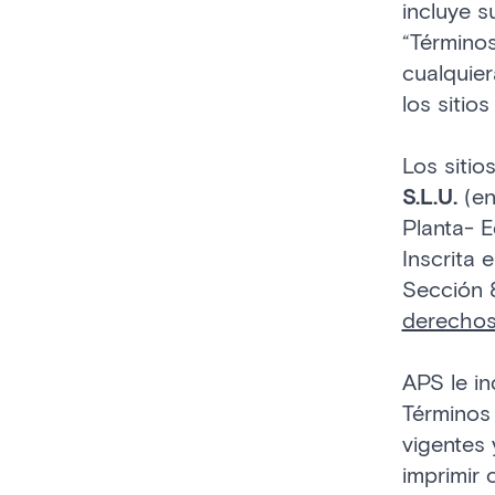
incluye s
“Términos
cualquier
los sitios
Los sitio
S.L.U.
(en
Planta- E
Inscrita 
Sección 8
derechos
APS le in
Términos
vigentes 
imprimir 