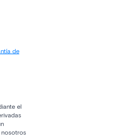
ntía de
ante el
erivadas
un
n nosotros