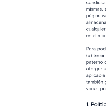
condicio
mismas, 
página w
almacenad
cualquie
en el me
Para pode
(a) tener
paterno o
otorgar u
aplicable
también 
veraz, pr
1. Polí