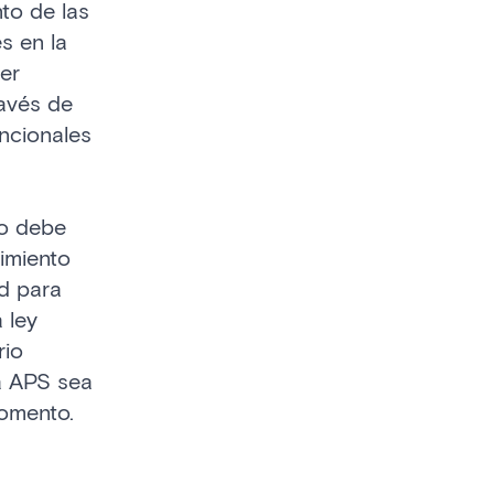
to de las
s en la
er
ravés de
ncionales
io debe
timiento
ad para
 ley
rio
a APS sea
momento.