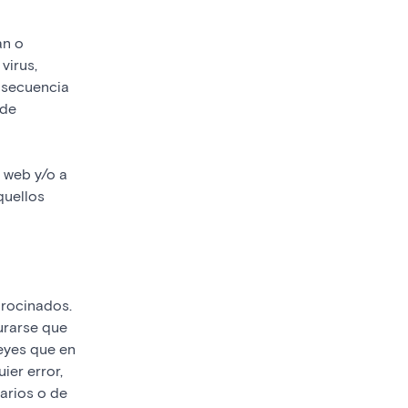
an o
virus,
o secuencia
 de
s web y/o a
quellos
trocinados.
urarse que
leyes que en
ier error,
arios o de