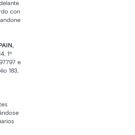
delante
erdo con
abandone
AIN,
4, 1º
097797 e
lio 183,
tes
rándose
uarios