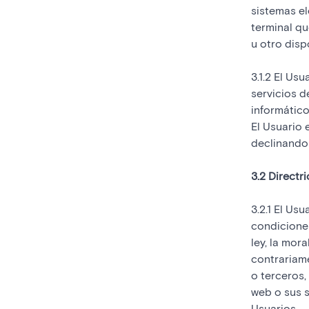
sistemas el
terminal qu
u otro disp
3.1.2 El Us
servicios d
informátic
El Usuario 
declinando 
3.2 Directr
3.2.1 El Usu
condiciones
ley, la mor
contrariame
o terceros,
web o sus s
Usuarios.