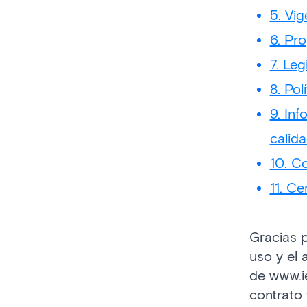
5. Vig
6. Pro
7. Leg
8. Pol
9. In
calid
10. C
11. Ce
Gracias p
uso y el 
de www.ie
contrato 