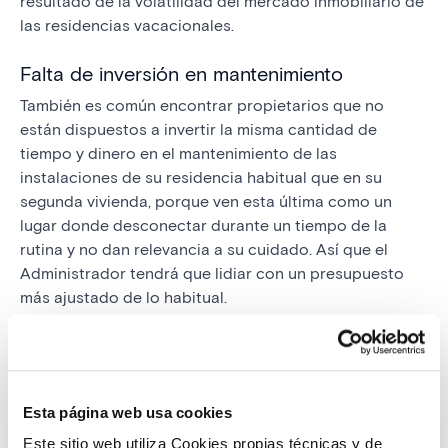
resultado de la volatilidad del mercado inmobiliario de
las residencias vacacionales.
Falta de inversión en mantenimiento
También es común encontrar propietarios que no
están dispuestos a invertir la misma cantidad de
tiempo y dinero en el mantenimiento de las
instalaciones de su residencia habitual que en su
segunda vivienda, porque ven esta última como un
lugar donde desconectar durante un tiempo de la
rutina y no dan relevancia a su cuidado. Así que el
Administrador tendrá que lidiar con un presupuesto
más ajustado de lo habitual.
Soluciones como
tucomunidad.com
de IESA, son
idóneas para conseguir la mejor gestión económica de
la comunidad, no solo porque ofrecen gráficos
Esta página web usa cookies
mediante los que obtener una visión detallada de
como se está orientando económicamente la
Este sitio web utiliza Cookies propias técnicas y de