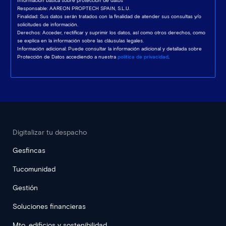
Información básica sobre protección de datos
Responsable: AAREON PROPTECH SPAIN, S.L.U.
Finalidad: Sus datos serán tratados con la finalidad de atender sus consultas y/o
solicitudes de información.
Derechos: Acceder, rectificar y suprimir los datos, así como otros derechos, como
se explica en la información sobre las cláusulas legales.
Información adicional: Puede consultar la información adicional y detallada sobre
Protección de Datos accediendo a nuestra
política de privacidad
.
Digitalizar tu despacho
Gesfincas
Tucomunidad
Gestión
Soluciones financieras
Mto. edificios y sostenibilidad