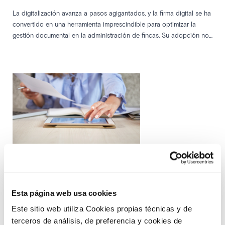
La digitalización avanza a pasos agigantados, y la firma digital se ha
convertido en una herramienta imprescindible para optimizar la
gestión documental en la administración de fincas. Su adopción no
solo garantiza la validez legal de los documentos, sino que también
agiliza los procesos y mejora la seguridad en las transacciones. En
este artículo, exploramos cómo la firma digital está transformando el
sector y por qué es una solución clave en el ámbito de legaltec
Plataformas de firma electrónica: la
Esta página web usa cookies
herramienta que optimiza los despachos de
Este sitio web utiliza Cookies propias técnicas y de
administración de fincas
terceros de análisis, de preferencia y cookies de