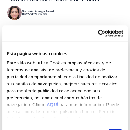
Por Inés Arteaga Samalt
18/12/2024 05:00
La administración de fincas ha experimentado un 2024 lleno de
transformaciones. Desde eventos sectoriales hasta reformas
legislativas, pasando por novedades tecnológicas, el año ha
consolidado a los administradores como figuras clave en la gestión
Esta página web usa cookies
inmobiliaria. En este artículo, repasamos los hitos más relevantes
que marcaron el curso del año y preparamos el terreno para los
Este sitio web utiliza Cookies propias técnicas y de
desafíos venideros.
terceros de análisis, de preferencia y cookies de
publicidad comportamental, con la finalidad de analizar
sus hábitos de navegación, mejorar nuestros servicios
para mostrarle publicidad relacionada con sus
preferencias, así como analizar sus hábitos de
navegación. Clique
AQUÍ
para más información. Puede
aceptar todas las cookies pulsando el botón “Permitir
todas las cookies”, configurarlas seleccionando las
cookies que desea aceptar y pulsando el botón “Permitir
Selección
Rehabilitar: el camino directo a mejorar la