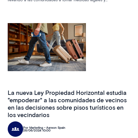
administrativas para limitar esta actividad. Sentencias recientes del
Tribunal Supremo respaldan el derecho de las comunidades a
prohibir estos usos, mientras que autoridades locales como la
Generalitat de Cataluña han intensificado sus esfuerzos para cerrar
apartamentos ilegales. Los problemas incluyen ruidos, fiestas y uso
inapropiado de las instalaciones comunes, afectando negativamente
la convivencia y el valor de las propiedades​.
La nueva Ley Propiedad Horizontal estudia
"empoderar" a las comunidades de vecinos
en las decisiones sobre pisos turísticos en
los vecindarios
Por Marketing - Aareon Spain
26/06/2024 10:00