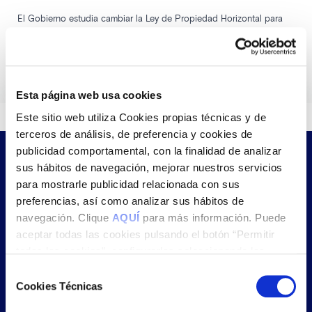
El Gobierno estudia cambiar la Ley de Propiedad Horizontal para
regular pisos turísticos como una actividad económica más y para
definir el papel de las comunidades de vecinos en la decisión de
permitirlos o no.
Esta página web usa cookies
Este sitio web utiliza Cookies propias técnicas y de
terceros de análisis, de preferencia y cookies de
publicidad comportamental, con la finalidad de analizar
sus hábitos de navegación, mejorar nuestros servicios
¿Te llamamos?
para mostrarle publicidad relacionada con sus
preferencias, así como analizar sus hábitos de
Déjanos tus datos y nos pondremos en contacto
navegación. Clique
AQUÍ
para más información. Puede
contigo lo más pronto posible
aceptar todas las cookies pulsando el botón “Permitir
todas las cookies”, configurarlas seleccionando las
cookies que desea aceptar y pulsando el botón “Permitir
Selección
la selección” o rechazar su uso pulsando el botón “Solo
Cookies Técnicas
de
usar cookies necesarias”.
consentimiento