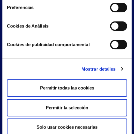
Preferencias
Cookies de Análisis
Cookies de publicidad comportamental
Mostrar detalles
¿Eres cliente nuestro?
Sí
No
Acepto
política de privacidad
y
términos
legales
Permitir todas las cookies
Enviar
Permitir la selección
Información básica sobre protección de datos
Responsable: AAREON PROPTECH SPAIN, S.L.U.
Solo usar cookies necesarias
Finalidad: Sus datos serán tratados con la finalidad de atender sus consultas y/o