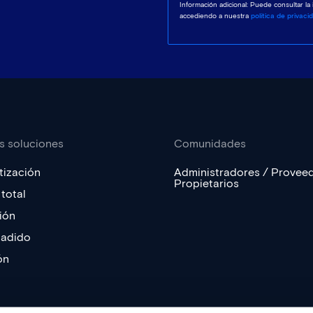
Información adicional: Puede consultar la
accediendo a nuestra
política de privaci
s soluciones
Comunidades
ización
Administradores / Provee
Propietarios
total
ión
ñadido
ón