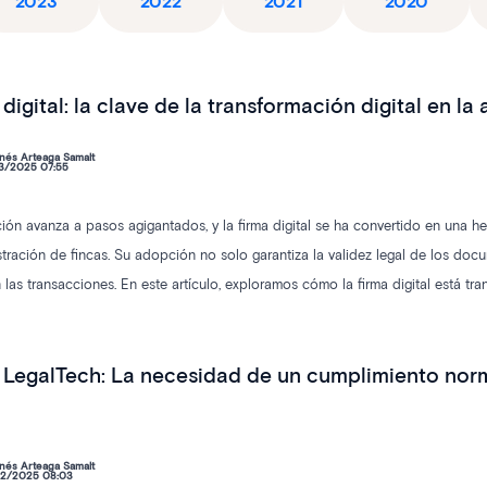
2023
2022
2021
2020
 digital: la clave de la transformación digital en la
nés Arteaga Samalt
3/2025 07:55
ación avanza a pasos agigantados, y la firma digital se ha convertido en una h
stración de fincas. Su adopción no solo garantiza la validez legal de los doc
 las transacciones. En este artículo, exploramos cómo la firma digital está tr
galtec
LegalTech: La necesidad de un cumplimiento norma
nés Arteaga Samalt
2/2025 08:03