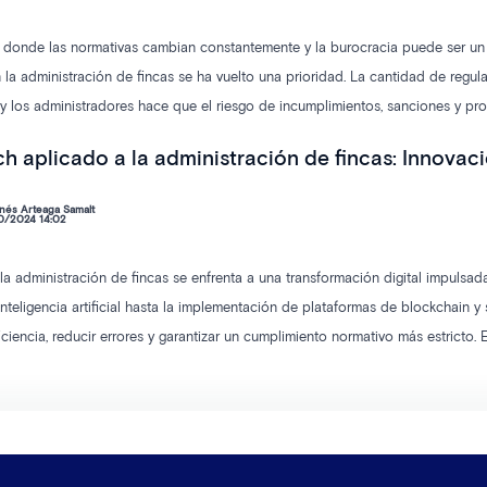
 donde las normativas cambian constantemente y la burocracia puede ser un o
 la administración de fincas se ha vuelto una prioridad. La cantidad de regu
 y los administradores hace que el riesgo de incumplimientos, sanciones y pr
esde IESA hemos lanzado nuestra semana Legaltech, unas jornadas que busca
h aplicado a la administración de fincas: Innovació
 las comunidades y ahondar en cómo la tecnología es el aliado imprescindible
nés Arteaga Samalt
0/2024 14:02
 la administración de fincas se enfrenta a una transformación digital impulsa
 inteligencia artificial hasta la implementación de plataformas de blockchain 
ficiencia, reducir errores y garantizar un cumplimiento normativo más estricto
que los despachos de administración de fincas gestionan sus operaciones diar