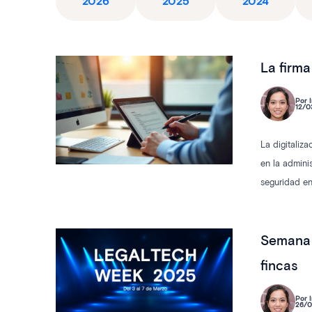
2026
2025
2024
La firma
Por I
12/0
La digitaliz
en la admini
seguridad en
ámbito de le
Semana 
fincas
Por I
26/0