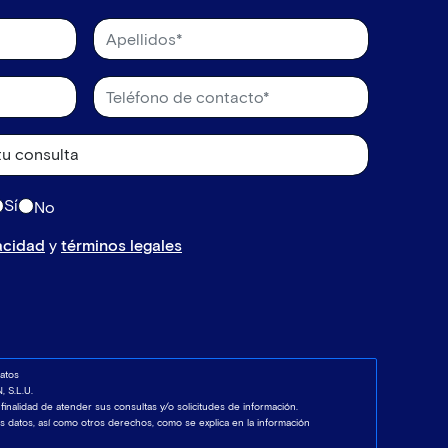
Sí
No
vacidad
y
términos legales
atos
 S.L.U.
 finalidad de atender sus consultas y/o solicitudes de información.
los datos, así como otros derechos, como se explica en la información