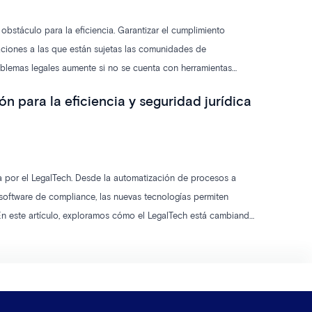
bstáculo para la eficiencia. Garantizar el cumplimiento
laciones a las que están sujetas las comunidades de
oblemas legales aumente si no se cuenta con herramientas
n informar sobre todas las leyes que afectan al cumplimiento
n para la eficiencia y seguridad jurídica
 para afrontar estos retos.
da por el LegalTech. Desde la automatización de procesos a
y software de compliance, las nuevas tecnologías permiten
. En este artículo, exploramos cómo el LegalTech está cambiando
ias y aseguran una mayor seguridad jurídica para sus clientes.