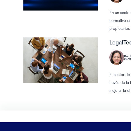
En un sector
normativo en
propietarios
adecuadas. D
LegalTec
normativo de
Por I
23/1
El sector de
través de la
mejorar la e
la forma en 