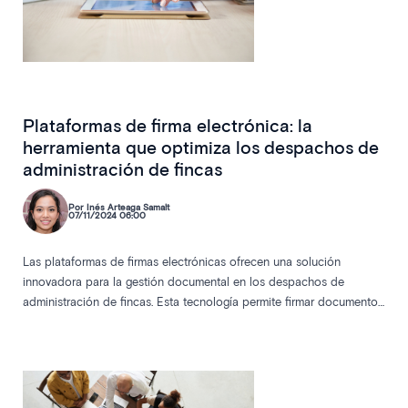
Permitir la selección
Solo usar cookies necesarias
Plataformas de firma electrónica: la
herramienta que optimiza los despachos de
administración de fincas
Por Inés Arteaga Samalt
07/11/2024 06:00
Las plataformas de firmas electrónicas ofrecen una solución
innovadora para la gestión documental en los despachos de
administración de fincas. Esta tecnología permite firmar documentos
de manera segura y legal desde cualquier dispositivo, eliminando la
dependencia del papel y optimizando los procesos. A través de
casos de uso específicos, analizamos las ventajas prácticas de
integrar una plataforma de firma en la administración de
comunidades de propietarios.