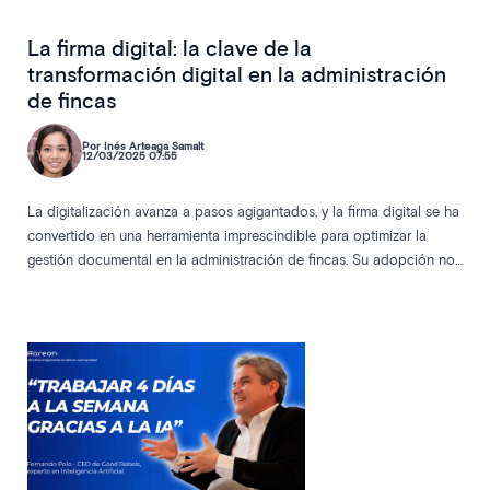
La firma digital: la clave de la
transformación digital en la administración
de fincas
Por Inés Arteaga Samalt
12/03/2025 07:55
La digitalización avanza a pasos agigantados, y la firma digital se ha
convertido en una herramienta imprescindible para optimizar la
gestión documental en la administración de fincas. Su adopción no
solo garantiza la validez legal de los documentos, sino que también
agiliza los procesos y mejora la seguridad en las transacciones. En
Esta página web usa cookies
este artículo, exploramos cómo la firma digital está transformando el
Este sitio web utiliza Cookies propias técnicas y de
sector y por qué es una solución clave en el ámbito de legaltec
terceros de análisis, de preferencia y cookies de
publicidad comportamental, con la finalidad de analizar
sus hábitos de navegación, mejorar nuestros servicios
para mostrarle publicidad relacionada con sus
preferencias, así como analizar sus hábitos de