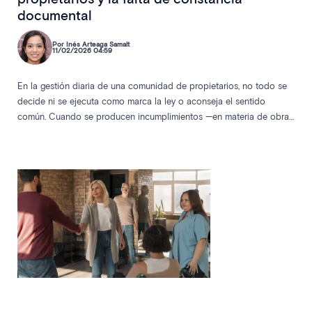
documental
Por Inés Arteaga Samalt
11/02/2026 04:59
En la gestión diaria de una comunidad de propietarios, no todo se
decide ni se ejecuta como marca la ley o aconseja el sentido
común. Cuando se producen incumplimientos —en materia de obras,
prevención de riesgos, morosidad o mantenimiento—, la diferencia
entre un problema gestionable y un conflicto grave suele estar en un
detalle que muchos administradores siguen infravalorando: haber
dejado constancia escrita de lo ocurrido.