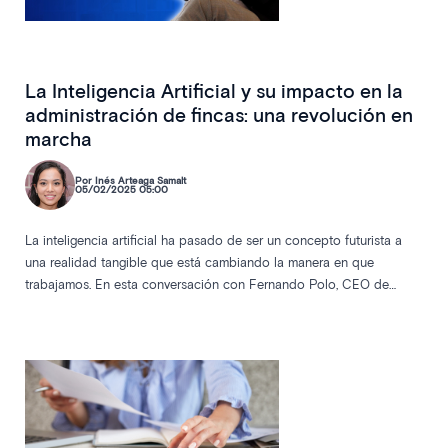
navegación. Clique
AQUÍ
para más información. Puede
aceptar todas las cookies pulsando el botón “Permitir
todas las cookies”, configurarlas seleccionando las
La Inteligencia Artificial y su impacto en la
cookies que desea aceptar y pulsando el botón “Permitir
Selección
administración de fincas: una revolución en
la selección” o rechazar su uso pulsando el botón “Solo
Cookies Técnicas
de
marcha
usar cookies necesarias”.
consentimiento
Preferencias
Por Inés Arteaga Samalt
05/02/2025 05:00
Cookies de Análisis
La inteligencia artificial ha pasado de ser un concepto futurista a
una realidad tangible que está cambiando la manera en que
trabajamos. En esta conversación con Fernando Polo, CEO de
Cookies de publicidad comportamental
Good Rebels y experto en tecnología, desglosa los hitos recientes
de la IA y su impacto en la administración de fincas
Mostrar detalles
Permitir todas las cookies