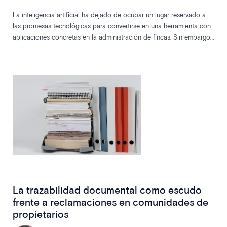
La inteligencia artificial ha dejado de ocupar un lugar reservado a
las promesas tecnológicas para convertirse en una herramienta con
aplicaciones concretas en la administración de fincas. Sin embargo,
entre titulares espectaculares y demostraciones llamativas, existe
una realidad menos visible y mucho más relevante: el impacto de la
IA sobre la operativa diaria de los despachos. Un reciente informe
elaborado por Aareon Spain analiza cómo esta tecnología puede
ayudar a reducir carga administrativa, mejorar la productividad y
permitir que los profesionales dediquen más tiempo a las tareas que
realmente aportan valor a las comunidades.
La trazabilidad documental como escudo
frente a reclamaciones en comunidades de
propietarios