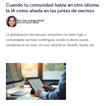
Cuando tu comunidad habla en otro idioma:
la IA como aliada en las juntas de vecinos
Por Inés Arteaga Samalt
30/07/2025 05:59
La globalización del mercado inmobiliario ha dado lugar a
comunidades vecinales multilingües, donde el idioma puede
convertirse en un muro. Un caso reciente en Tenerife, donde una
vecina tuvo que abonar 200 euros por la traducción de una junta
celebrada íntegramente en alemán, abre el debate sobre la inclusión
de soluciones tecnológicas como la inteligencia artificial para
garantizar la participación real y equitativa en las juntas de
propietarios