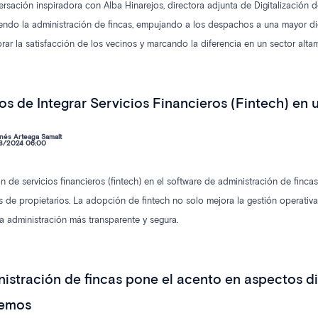
rsación inspiradora con Alba Hinarejos, directora adjunta de Digitalización 
iendo la administración de fincas, empujando a los despachos a una mayor di
rar la satisfacción de los vecinos y marcando la diferencia en un sector alta
os de Integrar Servicios Financieros (Fintech) en
nés Arteaga Samalt
8/2024 06:00
ón de servicios financieros (fintech) en el software de administración de finc
de propietarios. La adopción de fintech no solo mejora la gestión operativa,
na administración más transparente y segura.
istración de fincas pone el acento en aspectos d
remos