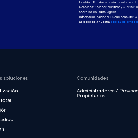
Finalidad: Sus datos serán tratados con la
Derechos: Acceder, rectificar y suprimir 
sobre las cláusulas legales.
Información adicional: Puede consultar la
accediendo a nuestra
política de privaci
s soluciones
Comunidades
ización
Administradores / Provee
Propietarios
total
ión
ñadido
ón