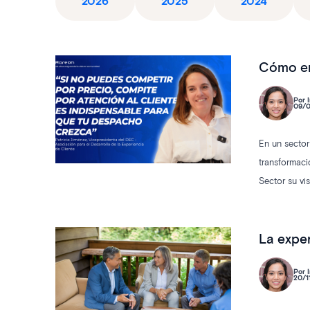
2026
2025
2024
Cómo en
Por I
09/0
En un sector
transformaci
Sector su vi
diferenciars
La exper
Por I
20/1