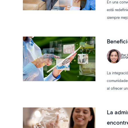
En una conve
está redefin
siempre mejo
Benefici
Por I
21/0
La integraci
comunidades 
al ofrecer u
La admin
encont