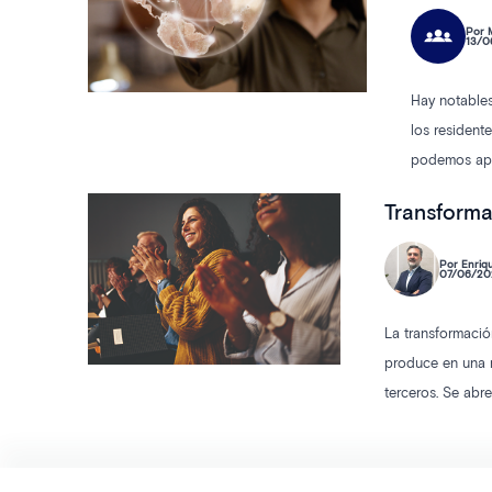
Por M
13/0
Hay notables
los resident
podemos apli
Transforma
Por Enri
07/06/20
La transformació
produce en una n
terceros. Se abr
que en este sec