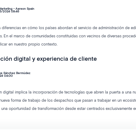
arketing - Aareon Spain
6/2024 09:46
 diferencias en cómo los países abordan el servicio de administración de edi
es. En el marco de comunidades constituidas con vecinos de diversas proced
car en nuestro propio contexto.
ción digital y experiencia de cliente
que Sánchez Bermúdez
24 04:00
n digital implica la incorporación de tecnologías que abren la puerta a una nu
ueva forma de trabajo de los despachos que pasan a trabajar en un ecosiste
e una oportunidad de transformación desde estar centrados exclusivamente en t
tor hemos denominado experiencia de vecino.