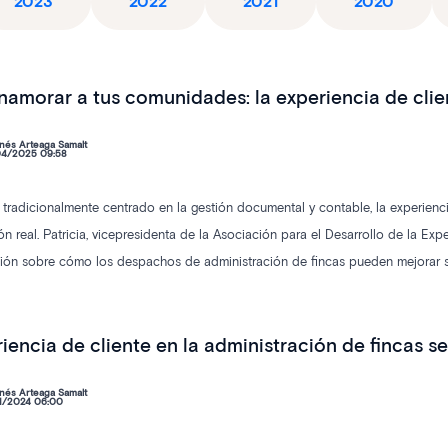
2023
2022
2021
2020
amorar a tus comunidades: la experiencia de clie
nés Arteaga Samalt
4/2025 09:58
 tradicionalmente centrado en la gestión documental y contable, la experien
ón real. Patricia, vicepresidenta de la Asociación para el Desarrollo de la Ex
sión sobre cómo los despachos de administración de fincas pueden mejorar su 
e mediante una estrategia centrada en las personas.
iencia de cliente en la administración de fincas s
nés Arteaga Samalt
1/2024 06:00