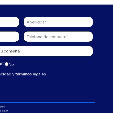
Sí
No
vacidad
y
términos legales
atos
 S.L.U.