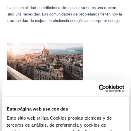
La sostenibilidad en edificios residenciales ya no es una opción,
sino una necesidad. Las comunidades de propietarios tienen hoy la
oportunidad de mejorar la eficiencia energética, incorporar energías
renovables y beneficiarse de ayudas públicas, contribuyendo a la
lucha contra el cambio climático mientras reducen sus gastos.
Consejos para mejorar el aislamiento
Esta página web usa cookies
térmico de una comunidad
Este sitio web utiliza Cookies propias técnicas y de
terceros de análisis, de preferencia y cookies de
Por Equipo de IESA - Aareon Spain
31/05/2023 09:00