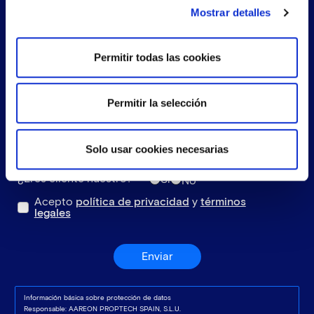
Mostrar detalles
Permitir todas las cookies
Permitir la selección
Solo usar cookies necesarias
¿Eres cliente nuestro?
Sí
No
Acepto
política de privacidad
y
términos
legales
Enviar
Información básica sobre protección de datos
Responsable: AAREON PROPTECH SPAIN, S.L.U.