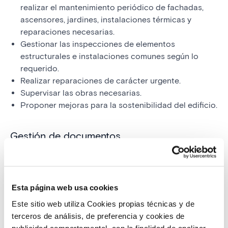
realizar el mantenimiento periódico de fachadas,
ascensores, jardines, instalaciones térmicas y
reparaciones necesarias.
Gestionar las inspecciones de elementos
estructurales e instalaciones comunes según lo
requerido.
Realizar reparaciones de carácter urgente.
Supervisar las obras necesarias.
Proponer mejoras para la sostenibilidad del edificio.
Gestión de documentos
El Administrador se encarga de custodiar la
documentación legal, emitir certificados de pago o
deudas, llevar a cabo reclamaciones judiciales y
Esta página web usa cookies
realizar transacciones inmobiliarias. También se
encarga de convocatorias y actas de reuniones de
Este sitio web utiliza Cookies propias técnicas y de
vecinos, dando fe de los acuerdos alcanzados.
terceros de análisis, de preferencia y cookies de