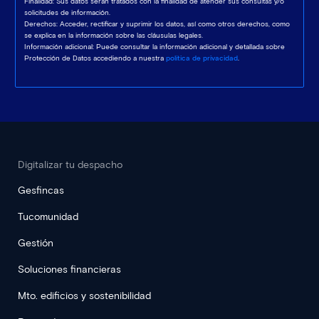
Finalidad: Sus datos serán tratados con la finalidad de atender sus consultas y/o
solicitudes de información.
Derechos: Acceder, rectificar y suprimir los datos, así como otros derechos, como
se explica en la información sobre las cláusulas legales.
Información adicional: Puede consultar la información adicional y detallada sobre
Protección de Datos accediendo a nuestra
política de privacidad
.
Digitalizar tu despacho
Gesfincas
Tucomunidad
Gestión
Soluciones financieras
Mto. edificios y sostenibilidad