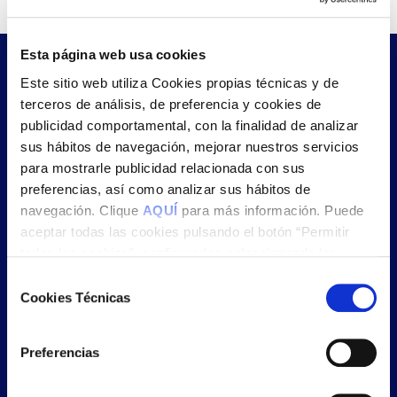
Esta página web usa cookies
¿Te llamamos?
Este sitio web utiliza Cookies propias técnicas y de
terceros de análisis, de preferencia y cookies de
publicidad comportamental, con la finalidad de analizar
Déjanos tus datos y nos pondremos en contacto
sus hábitos de navegación, mejorar nuestros servicios
contigo lo más pronto posible
para mostrarle publicidad relacionada con sus
preferencias, así como analizar sus hábitos de
navegación. Clique
AQUÍ
para más información. Puede
aceptar todas las cookies pulsando el botón “Permitir
todas las cookies”, configurarlas seleccionando las
cookies que desea aceptar y pulsando el botón “Permitir
Selección
la selección” o rechazar su uso pulsando el botón “Solo
Cookies Técnicas
de
usar cookies necesarias”.
consentimiento
Preferencias