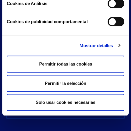
Cookies de Análisis
Cookies de publicidad comportamental
¿Eres cliente nuestro?
Sí
No
Acepto
política de privacidad
y
términos
legales
Mostrar detalles
Enviar
Permitir todas las cookies
Información básica sobre protección de datos
Responsable: AAREON PROPTECH SPAIN, S.L.U.
Permitir la selección
Finalidad: Sus datos serán tratados con la finalidad de atender sus consultas y/o
solicitudes de información.
Derechos: Acceder, rectificar y suprimir los datos, así como otros derechos, como
se explica en la información sobre las cláusulas legales.
Información adicional: Puede consultar la información adicional y detallada sobre
Solo usar cookies necesarias
Protección de Datos accediendo a nuestra
política de privacidad
.