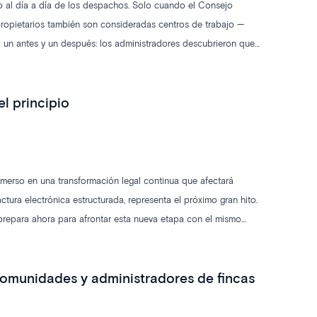
 al día a día de los despachos. Solo cuando el Consejo
ropietarios también son consideradas centros de trabajo —
 un antes y un después: los administradores descubrieron que
 A partir de ese momento, la CAE pasó de la irrelevancia al
ciencia.
el principio
 inmerso en una transformación legal continua que afectará
tura electrónica estructurada, representa el próximo gran hito.
 prepara ahora para afrontar esta nueva etapa con el mismo
 comunidades y administradores de fincas