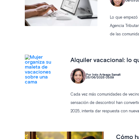
09/07/2
Lo que empezó c
Agencia Tributar
de las comunida
Alquiler vacacional: lo 
Por Inés Arteaga Samalt
25/06/2025 03:59
Cada vez más comunidades de vecinos s
sensación de descontrol han converti
2025, intenta dar respuesta con nuevas
Cómo ha