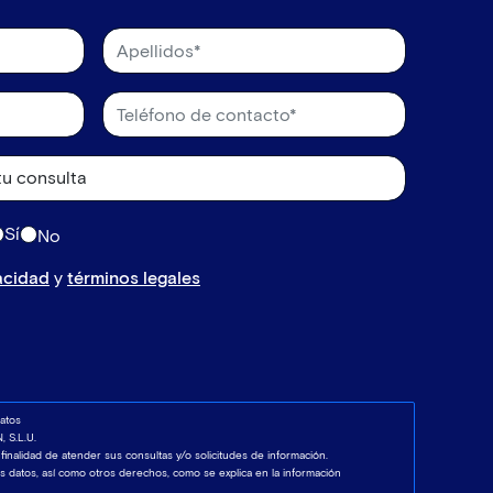
Sí
No
vacidad
y
términos legales
atos
 S.L.U.
 finalidad de atender sus consultas y/o solicitudes de información.
los datos, así como otros derechos, como se explica en la información