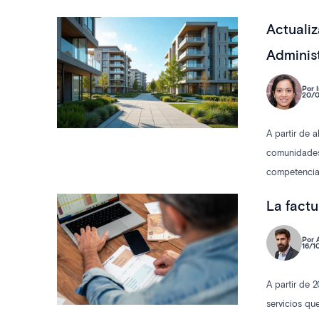
imagen y la 
Actualiz
Adminis
Por I
20/0
A partir de 
comunidades 
competencias
más relevant
La factu
Por A
16/1
A partir de 
servicios qu