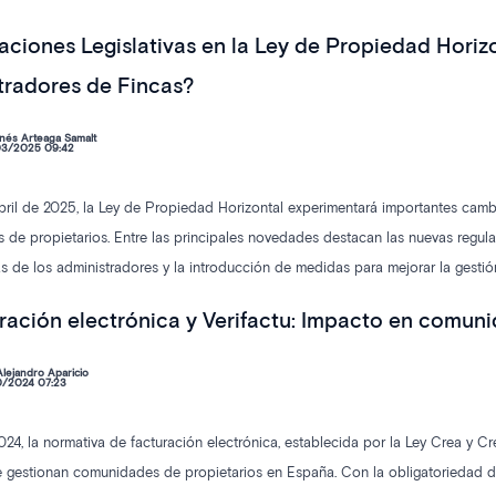
confianza que los propietarios depositan en su administrador.
aciones Legislativas en la Ley de Propiedad Hori
tradores de Fincas?
nés Arteaga Samalt
3/2025 09:42
abril de 2025, la Ley de Propiedad Horizontal experimentará importantes cambi
de propietarios. Entre las principales novedades destacan las nuevas regulac
 de los administradores y la introducción de medidas para mejorar la gestió
es y las estrategias para adaptarse a la nueva normativa
ración electrónica y Verifactu: Impacto en comun
lejandro Aparicio
0/2024 07:23
2024, la normativa de facturación electrónica, establecida por la Ley Crea y C
e gestionan comunidades de propietarios en España. Con la obligatoriedad del 