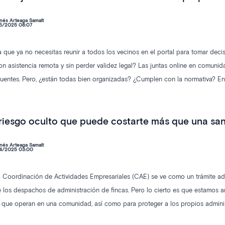
nés Arteaga Samalt
5/2025 08:07
era que ya no necesitas reunir a todos los vecinos en el portal para tomar dec
n asistencia remota y sin perder validez legal? Las juntas online en comunid
uentes. Pero, ¿están todas bien organizadas? ¿Cumplen con la normativa? En 
cumpliendo con la legalidad de las juntas telemáticas.
 riesgo oculto que puede costarte más que una sa
nés Arteaga Samalt
4/2025 03:00
 Coordinación de Actividades Empresariales (CAE) se ve como un trámite admi
 los despachos de administración de fincas. Pero lo cierto es que estamos ant
 que operan en una comunidad, así como para proteger a los propios adminis
ionar mal —o simplemente ignorar— la CAE no solo expone a la comunidad a