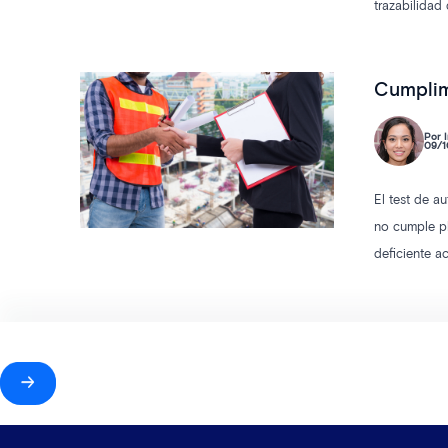
trazabilidad
electrónica 
Cumplim
Por I
09/1
El test de a
no cumple pl
deficiente a
Artículo 24 
evitar accide