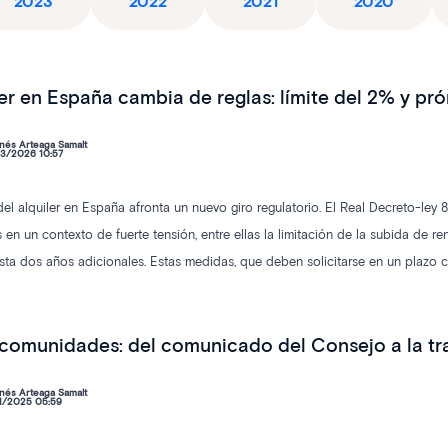
2023
2022
2021
2020
ler en España cambia de reglas: límite del 2% y pr
nés Arteaga Samalt
3/2026 10:57
el alquiler en España afronta un nuevo giro regulatorio. El Real Decreto-ley
 en un contexto de fuerte tensión, entre ellas la limitación de la subida de r
sta dos años adicionales. Estas medidas, que deben solicitarse en un plazo 
o las reglas tradicionales del alquiler.
comunidades: del comunicado del Consejo a la tra
nés Arteaga Samalt
1/2025 05:59