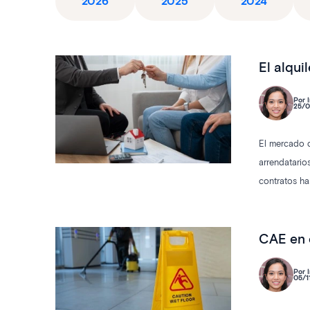
2026
2025
2024
El alqui
Por I
25/0
El mercado d
arrendatarios
contratos ha
está alterand
CAE en 
Por I
05/1