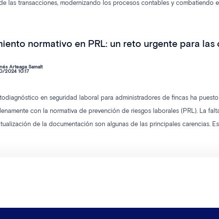
 de las transacciones, modernizando los procesos contables y combatiendo el f
transformará la gestión financiera en las comunidades, sus beneficios y el i
iento normativo en PRL: un reto urgente para las
nés Arteaga Samalt
0/2024 10:17
utodiagnóstico en seguridad laboral para administradores de fincas ha puest
enamente con la normativa de prevención de riesgos laborales (PRL). La falta
ctualización de la documentación son algunas de las principales carencias. Est
de la Ley 31/1995 y el Real Decreto 171/2004, y destaca la importancia de u
ntes laborales y sanciones.