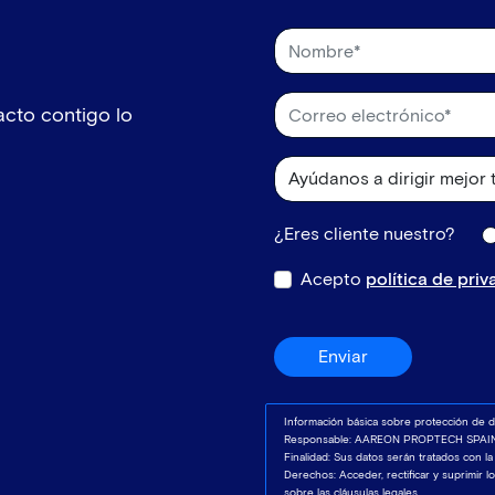
cto contigo lo
¿Eres cliente nuestro?
Acepto
política de pri
Enviar
Información básica sobre protección de d
Responsable: AAREON PROPTECH SPAIN,
Finalidad: Sus datos serán tratados con la
Derechos: Acceder, rectificar y suprimir 
sobre las cláusulas legales.