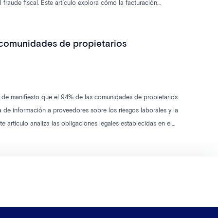
raude fiscal. Este artículo explora cómo la facturación
mpacto en la adaptación de empresas y autónomos.
 comunidades de propietarios
o de manifiesto que el 94% de las comunidades de propietarios
 de información a proveedores sobre los riesgos laborales y la
e artículo analiza las obligaciones legales establecidas en el
na adecuada coordinación de actividades empresariales para