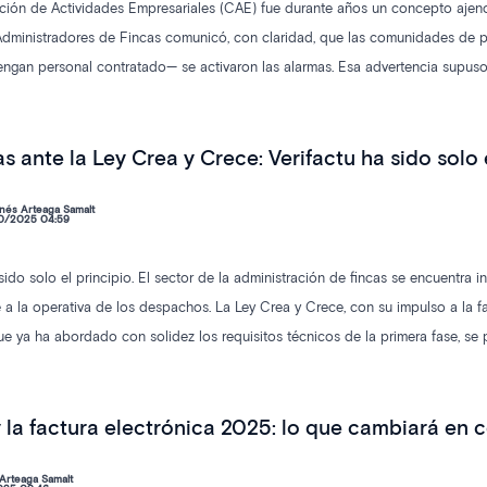
ión de Actividades Empresariales (CAE) fue durante años un concepto ajeno
dministradores de Fincas comunicó, con claridad, que las comunidades de p
ngan personal contratado— se activaron las alarmas. Esa advertencia supuso
estos a sanciones por no cumplir con una normativa hasta entonces ignorada.
esgo legal. Hoy, solo la automatización permite gestionarla con seguridad y efi
s ante la Ley Crea y Crece: Verifactu ha sido solo 
nés Arteaga Samalt
0/2025 04:59
 sido solo el principio. El sector de la administración de fincas se encuentra
 a la operativa de los despachos. La Ley Crea y Crece, con su impulso a la fac
ue ya ha abordado con solidez los requisitos técnicos de la primera fase, se
y la factura electrónica 2025: lo que cambiará en
Arteaga Samalt