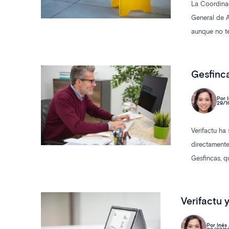
La Coordinac
General de A
aunque no te
estaban expu
centro del ri
Gesfinca
Por I
29/1
Verifactu ha
directamente
Gesfincas, q
rigor.
Verifactu 
Por Inés 