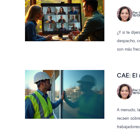
Por I
15/0
¿Y si te dij
despacho, co
son más frec
comunidades 
CAE: El
Por I
16/0
A menudo, la
recaen sobre
trabajadores
graves. Gest