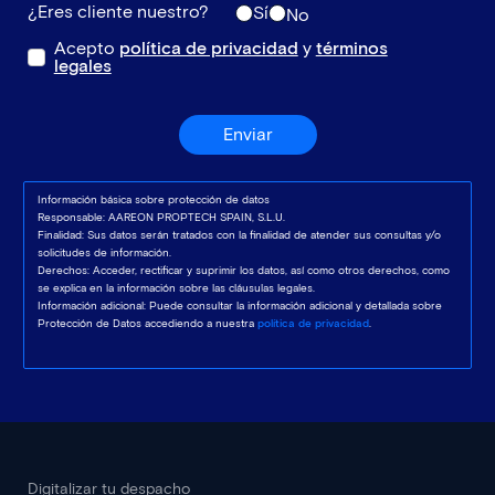
¿Eres cliente nuestro?
Sí
No
Acepto
política de privacidad
y
términos
legales
Enviar
Información básica sobre protección de datos
Responsable: AAREON PROPTECH SPAIN, S.L.U.
Finalidad: Sus datos serán tratados con la finalidad de atender sus consultas y/o
solicitudes de información.
Derechos: Acceder, rectificar y suprimir los datos, así como otros derechos, como
se explica en la información sobre las cláusulas legales.
Información adicional: Puede consultar la información adicional y detallada sobre
Protección de Datos accediendo a nuestra
política de privacidad
.
Digitalizar tu despacho