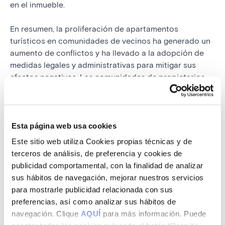
en el inmueble.
En resumen, la proliferación de apartamentos
turísticos en comunidades de vecinos ha generado un
aumento de conflictos y ha llevado a la adopción de
medidas legales y administrativas para mitigar sus
efectos negativos. Las comunidades de propietarios
cuentan ahora con un respaldo legal más sólido para
proteger sus derechos y asegurar un entorno de
convivencia pacífico.
Esta página web usa cookies
Fuentes:
Este sitio web utiliza Cookies propias técnicas y de
Europapress - El gobierno valora...
,
El País - El supremo
terceros de análisis, de preferencia y cookies de
avala...
,
El País - Pisos turísticos en Barcelona...
,
El País
publicidad comportamental, con la finalidad de analizar
- Barcelona en lucha...
sus hábitos de navegación, mejorar nuestros servicios
para mostrarle publicidad relacionada con sus
preferencias, así como analizar sus hábitos de
Por:
Inés Arteaga Samalt
navegación. Clique
AQUÍ
para más información. Puede