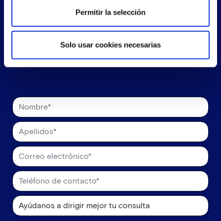
¿Te llamamos?
Permitir la selección
Déjanos tus datos y nos pondremos en contacto
Solo usar cookies necesarias
contigo lo más pronto posible